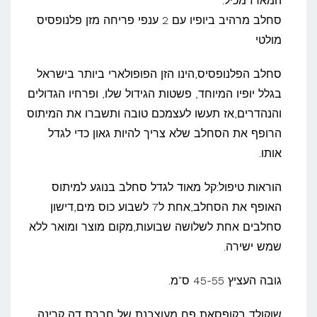
המארז מכיל:
סחלב מרהיב ביופיו עם 2 ענפי פריחה מזן פלנופסיס
מולטי
סחלב הפלנופסיס,הינו הזן הפופולארי ביותר בישראל
בגלל יופיו המיוחד, פשטות הגידול שלו, ופרחיו הגדולים
והנהדרים,אז תעשו לעצמכם טובה ותשברו את המיתוס
הרופף את הסחלב שלא צריך להיות גאון כדי לגדל
אותו.
הוראות טיפול:קל מאוד לגדל סחלב בנוגע למיתוס
האופף את הסחלב,אחת ל7 לשבוע כוס מים,דישון
סחלבים אחת לשלושה שבועות,מקום מוצר ומואר ללא
שמש ישירה.
גובה העציץ 45-55 ס"מ.
שוקולד בקופסאת פח מעוצבנת של חברת דה קרינה