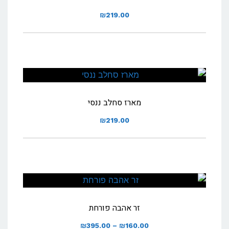
₪
219.00
מארז סחלב ננסי
₪
219.00
זר אהבה פורחת
טווח
₪
395.00
–
₪
160.00