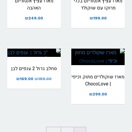
מארז עציץ אנטוריום בכלי
מארז עציץ אנטוריום
מרוקו עם שוקולד
האהבה
₪
249.00
₪
199.00
מבצע!
סחלב גדול 2 ענפים לבן
מארז שוקולדים מתוק וכיפי
המחיר
המחיר
₪
169.00
₪
189.00
| ChocoLove
המקורי
הנוכחי
₪
299.00
היה:
הוא:
₪169.00.
₪189.00.