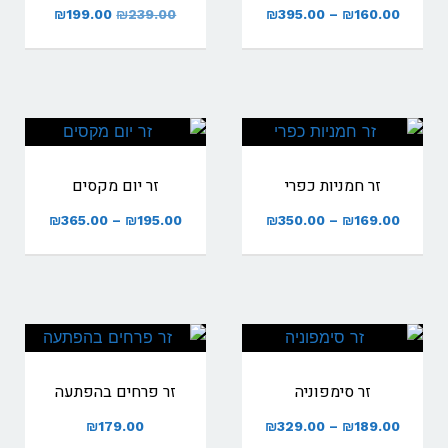
טווח
המחיר
המחיר
₪
199.00
₪
239.00
₪
395.00
–
₪
160.00
מחירים:
המקורי
הנוכחי
היה:
הוא:
עד
₪239.00.
₪199.00.
זר חמניות כפרי
זר יום מקסים
טווח
טווח
₪
365.00
–
₪
195.00
₪
350.00
–
₪
169.00
מחירים:
מחירים:
עד
עד
זר סימפוניה
זר פרחים בהפתעה
טווח
₪
179.00
₪
329.00
–
₪
189.00