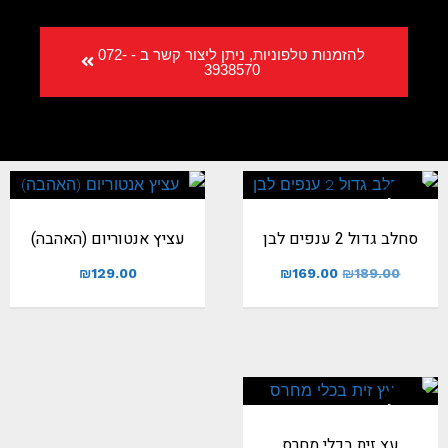
להזמנות טלפוניות, ניתן ליצור קשר ב - 072-
3938570
מבצע!
סחלב גדול 2 ענפים לבן
עציץ אנטוריום (האהבה)
₪
129.00
₪
169.00
₪
189.00
מבצע!
עץ זית בכלי מחרס